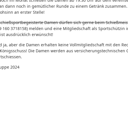
twoch im Monat schießen die Damen ab 19.30 Uhr auf dem verein
n dann noch in gemütlicher Runde zu einem Getränk zusammen. B
ohsinn an erster Stelle!
 schießsportbegeisterte Damen dürfen sich gerne beim Schießmeist
9 160 3718158) melden und eine Mitgliedschaft als Sportschützin 
ist ausdrücklich erwünscht!
ed ja, aber die Damen erhalten keine Vollmitgliedschaft mit den R
Königsschuss! Die Damen werden aus versicherungstechnischen G
tschiessen.