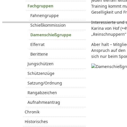
Jeden vierten Mit
Fachgruppen
Training kommt ma
Geselligkeit und Fr
Fahnengruppe
Interessierte und
Schießkommission
Karina von Hof (+4
„Reinschnuppern“ 
Damenschießgruppe
Elferrat
Aber halt – Mitgli
Anspruch auf den 
Berittene
sich nur beim Spor
Jungschützen
Schützenzüge
Satzung/Ordnung
Rangabzeichen
Aufnahmeantrag
Chronik
Historisches