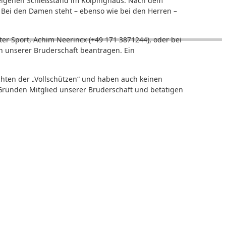
seigenen Schießstand im Kolpinghaus. Nach dem
ei den Damen steht – ebenso wie bei den Herren –
er Sport, Achim Neerincx (+49 171 3871244), oder bei
in unserer Bruderschaft beantragen. Ein
echten der „Vollschützen“ und haben auch keinen
ründen Mitglied unserer Bruderschaft und betätigen