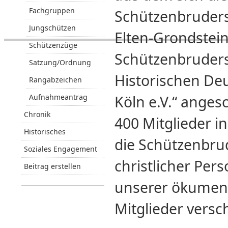
Fachgruppen
Schützenbruders
Jungschützen
Elten-Grondstein
Schützenzüge
Schützenbruders
Satzung/Ordnung
Historischen De
Rangabzeichen
Aufnahmeantrag
Köln e.V.“ ange
Chronik
400 Mitglieder i
Historisches
die Schützenbru
Soziales Engagement
christlicher Per
Beitrag erstellen
unserer ökumeni
Mitglieder versc