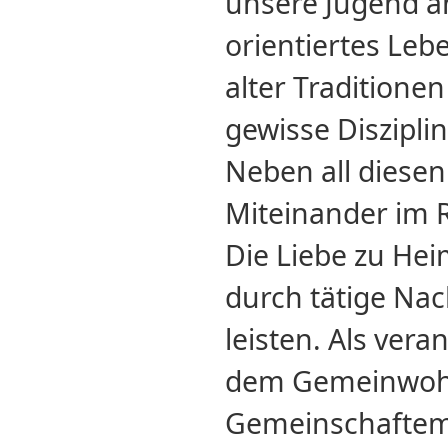
unsere Jugend an
orientiertes Leb
alter Traditionen
gewisse Diszipli
Neben all diese
Miteinander im 
Die Liebe zu Hei
durch tätige Nac
leisten. Als ver
dem Gemeinwohl
Gemeinschaftem