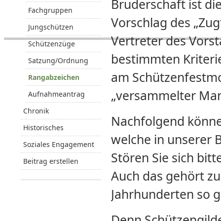
Bruderschaft ist di
Fachgruppen
Vorschlag des „Zug
Jungschützen
Vertreter des Vors
Schützenzüge
bestimmten Kriter
Satzung/Ordnung
am Schützenfestmo
Rangabzeichen
„versammelter Man
Aufnahmeantrag
Chronik
Nachfolgend können
Historisches
welche in unserer 
Soziales Engagement
Stören Sie sich bitt
Beitrag erstellen
Auch das gehört zur
Jahrhunderten so 
Denn Schützengild